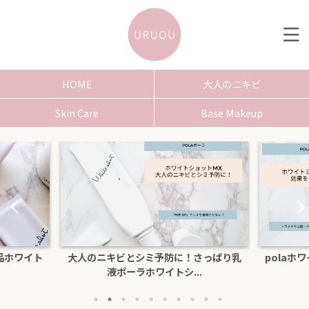
HOME
大人のニキビ
Skin Care
Base Makeup
品ホワイト
大人のニキビとシミ予防に！さっぱり乳
polaホ
液ポーラホワイトシ...