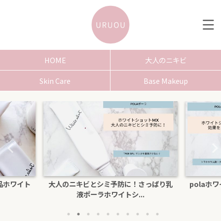
HOME
大人のニキビ
Skin Care
Base Makeup
品ホワイト
大人のニキビとシミ予防に！さっぱり乳
polaホ
液ポーラホワイトシ...