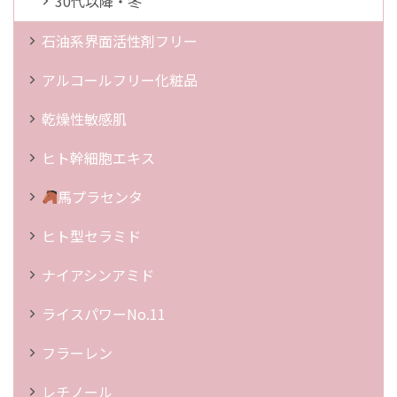
30代以降・冬
石油系界面活性剤フリー
アルコールフリー化粧品
乾燥性敏感肌
ヒト幹細胞エキス
馬プラセンタ
ヒト型セラミド
ナイアシンアミド
ライスパワーNo.11
フラーレン
レチノール