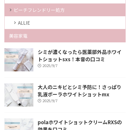
ビーチフレンドリー処方
ALLIE
美容家電
シミが濃くなったら医薬部外品ホワイ
トショットsxs！本音の口コミ
2025/9/7
大人のニキビとシミ予防に！さっぱり
乳液ポーラホワイトショットmx
2025/9/7
polaホワイトショットクリームRXSの
効果を口コミ