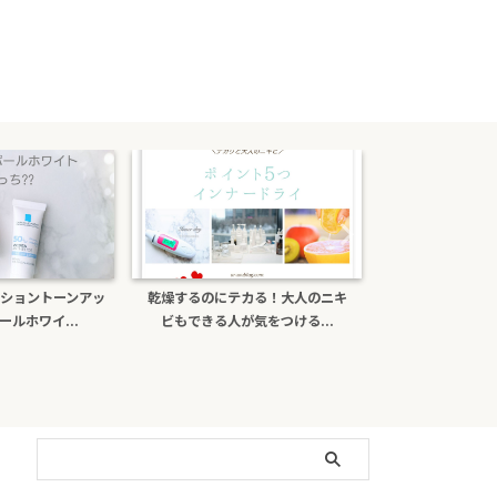
乾燥するのにテカる！大人のニキ
ポーラb.aライトセレクターは偽物
ビもできる人が気をつける...
がある？日焼け止め効...