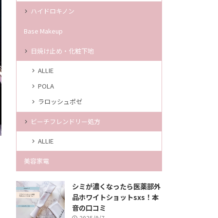
ハイドロキノン
Base Makeup
日焼け止め・化粧下地
ALLIE
POLA
ラロッシュポゼ
ビーチフレンドリー処方
ALLIE
美容家電
シミが濃くなったら医薬部外
品ホワイトショットsxs！本
音の口コミ
2025/9/7