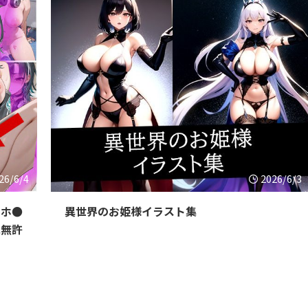
26/6/4
2026/6/3
」ホ●
異世界のお姫様イラスト集
に無許