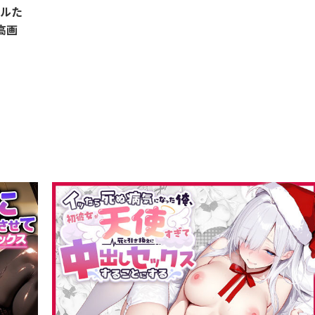
ドルた
高画