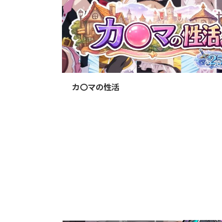
20
カ〇マの性活