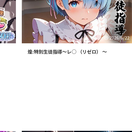
26/7/2
2026/6/22
煌:特別生徒指導〜レ○ （リゼロ） 〜