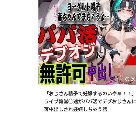
20
「おじさん精子で妊娠するのいやぁ！！
ライブ輪堂◯速がパパ活でデブおじさん
可中出しされ妊娠しちゃう話