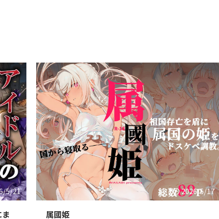
6/5/21
2026/5/17
にま
属國姫