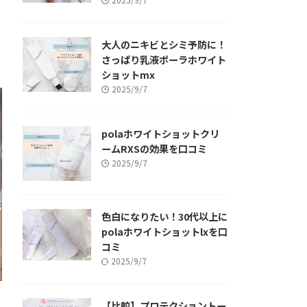
大人のニキビとシミ予防に！
さっぱり乳液ポーラホワイト
ショットmx
2025/9/7
polaホワイトショットクリ
ームRXSの効果を口コミ
2025/9/7
色白になりたい！30代以上に
polaホワイトショットlxを口
コミ
2025/9/7
【比較】プロテクショントー