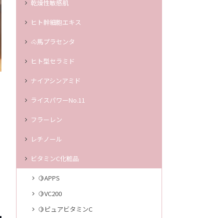
乾燥性敏感肌
ヒト幹細胞エキス
🐴馬プラセンタ
ヒト型セラミド
ナイアシンアミド
ライスパワーNo.11
フラーレン
レチノール
ビタミンC化粧品
🍋APPS
🍋VC200
🍋ピュアビタミンC