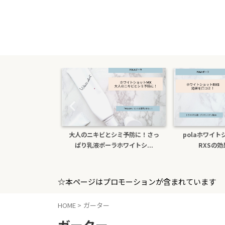
大人のニキビとシミ予防に！さっ
polaホワイトショットクリーム
ぱり乳液ポーラホワイトシ...
RXSの効果を口コミ
☆本ページはプロモーションが含まれています
HOME
>
ガーター
ガーター