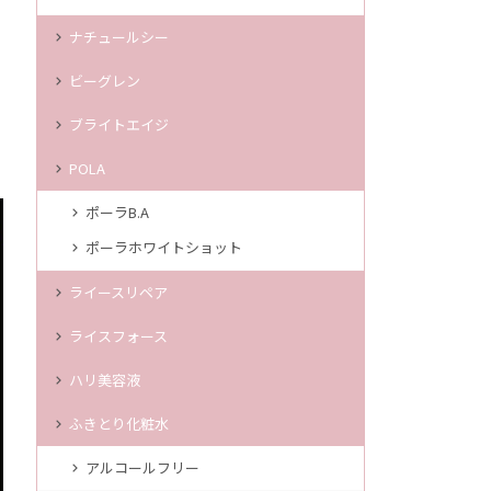
ナチュールシー
ビーグレン
ブライトエイジ
POLA
ポーラB.A
ポーラホワイトショット
ライースリペア
ライスフォース
ハリ美容液
ふきとり化粧水
アルコールフリー