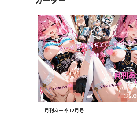
202
月刊あーや12月号