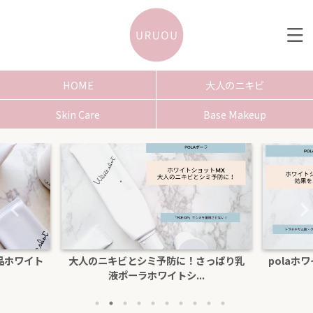
HOME
大人のニキビ
Skin Care
Base Makeup
品ホワイト
大人のニキビとシミ予防に！さっぱり乳
polaホ
液ポーラホワイトシ...