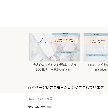
大人のニキビとシミ予防に！さっ
polaホワイトショットクリーム
ぱり乳液ポーラホワイトシ...
RXSの効果を口コミ
☆本ページはプロモーションが含まれています
HOME
>
ひぐま屋
ひぐま屋