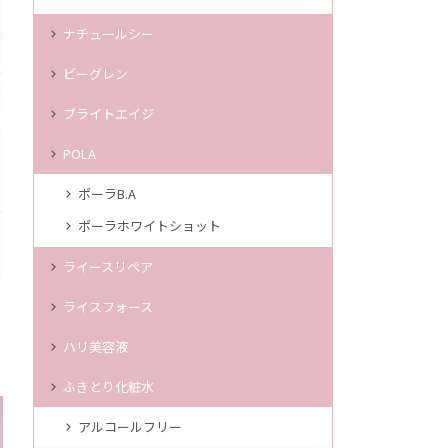
ナチュールシー
ビーグレン
ブライトエイジ
POLA
ポーラB.A
ポーラホワイトショット
ライースリペア
ライスフォース
ハリ美容液
ふきとり化粧水
アルコールフリー