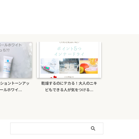
乾燥するのにテカる！大人のニキ
ポーラb.aライトセレクターは偽物
ビもできる人が気をつける...
がある？日焼け止め効...