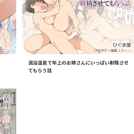
/10/22
2025/7/18
ら
混浴温泉で年上のお姉さんにいっぱい射精させ
てもらう話