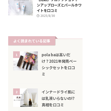
ンアップローズとパールホワ
イトを口コミ
2025/8/30
よく読まれている記事
pola baは高いだ
1
け？2021年発売ベー
シックセットを口コ
ミ
インナードライ肌に
2
は乳液いらないの!?
真相を口コミ