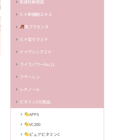
乾燥性敏感肌
ヒト幹細胞エキス
馬プラセンタ
ヒト型セラミド
ナイアシンアミド
ライスパワーNo.11
フラーレン
レチノール
ビタミンC化粧品
APPS
VC200
ピュアビタミンC