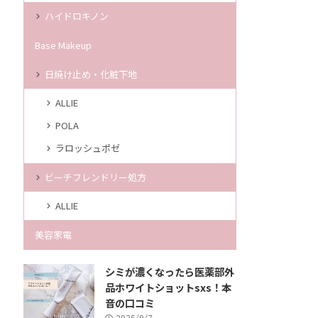
ハイドロキノン
Base Makeup
日焼け止め・化粧下地
ALLIE
POLA
ラロッシュポゼ
ビーチフレンドリー処方
ALLIE
美容家電
シミが濃くなったら医薬部外
品ホワイトショットsxs！本
音の口コミ
2025/9/7