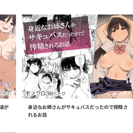
26/6/9
2026/6/4
湯が
身近なお姉さんがサキュバスだったので搾精さ
れるお話