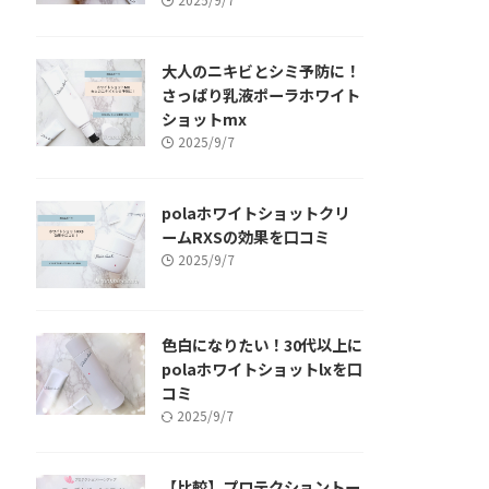
大人のニキビとシミ予防に！
さっぱり乳液ポーラホワイト
ショットmx
2025/9/7
polaホワイトショットクリ
ームRXSの効果を口コミ
2025/9/7
色白になりたい！30代以上に
polaホワイトショットlxを口
コミ
2025/9/7
【比較】プロテクショントー