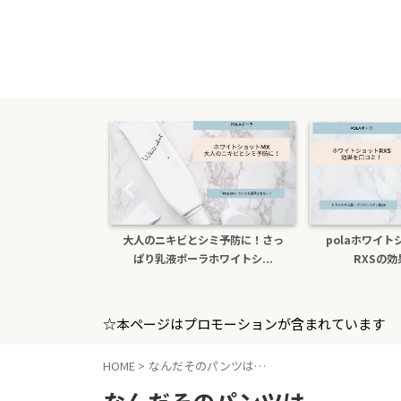
たら医薬部外品ホ
大人のニキビとシミ予防に！さっ
polaホワイ
sxs！本...
ぱり乳液ポーラホワイトシ...
RXSの
☆本ページはプロモーションが含まれています
HOME
>
なんだそのパンツは…
なんだそのパンツは…