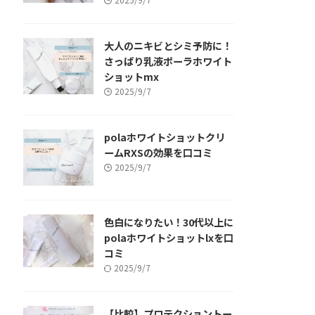
大人のニキビとシミ予防に！
さっぱり乳液ポーラホワイト
ショットmx
2025/9/7
polaホワイトショットクリ
ームRXSの効果を口コミ
2025/9/7
色白になりたい！30代以上に
polaホワイトショットlxを口
コミ
2025/9/7
【比較】プロテクショントー