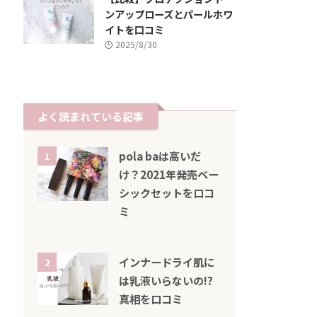
ンアップローズとパールホワ
イトを口コミ
2025/8/30
よく読まれている記事
pola baは高いだ
1
け？2021年発売ベー
シックセットを口コ
ミ
インナードライ肌に
2
は乳液いらないの!?
真相を口コミ