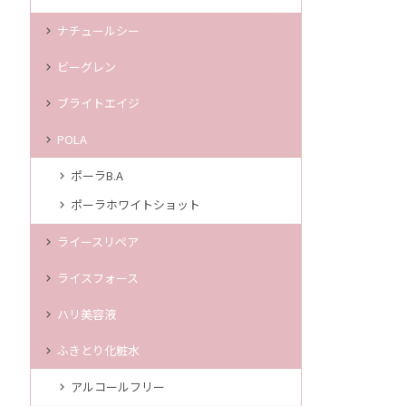
ナチュールシー
ビーグレン
ブライトエイジ
POLA
ポーラB.A
ポーラホワイトショット
ライースリペア
ライスフォース
ハリ美容液
ふきとり化粧水
アルコールフリー