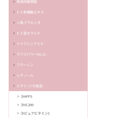
乾燥性敏感肌
ヒト幹細胞エキス
🐴馬プラセンタ
ヒト型セラミド
ナイアシンアミド
ライスパワーNo.11
フラーレン
レチノール
ビタミンC化粧品
🍋APPS
🍋VC200
🍋ピュアビタミンC