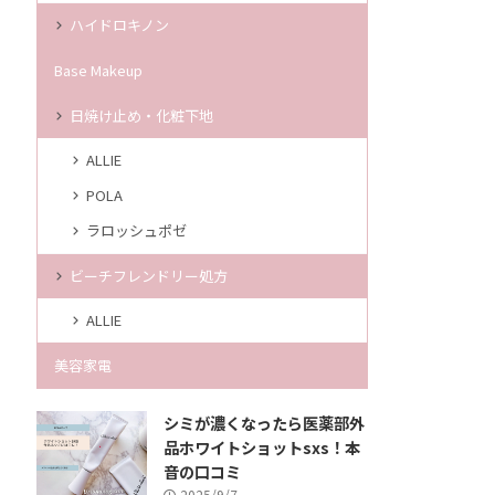
ハイドロキノン
Base Makeup
日焼け止め・化粧下地
ALLIE
POLA
ラロッシュポゼ
ビーチフレンドリー処方
ALLIE
美容家電
シミが濃くなったら医薬部外
品ホワイトショットsxs！本
音の口コミ
2025/9/7