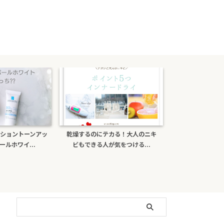
ショントーンアッ
乾燥するのにテカる！大人のニキ
ポーラb.aライ
ルホワイ...
ビもできる人が気をつける...
がある？日焼