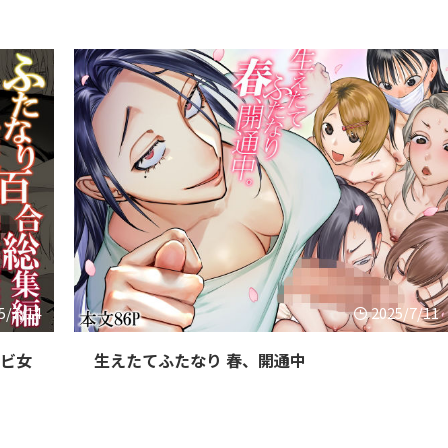
5/7/14
2025/7/11
チビ女
生えたてふたなり 春、開通中