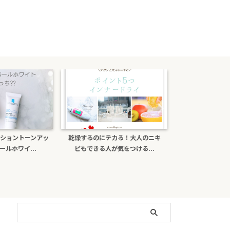
ントーンアッ
乾燥するのにテカる！大人のニキ
ポーラb.aライトセレ
イ...
ビもできる人が気をつける...
がある？日焼け止め効