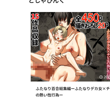
202
ふたなり百合総集編ーふたなりデカ女×
の熱い性行為ー