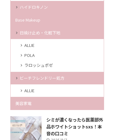
ハイドロキノン
Base Makeup
日焼け止め・化粧下地
ALLIE
POLA
ラロッシュポゼ
ビーチフレンドリー処方
ALLIE
美容家電
シミが濃くなったら医薬部外
品ホワイトショットsxs！本
音の口コミ
2025/9/7