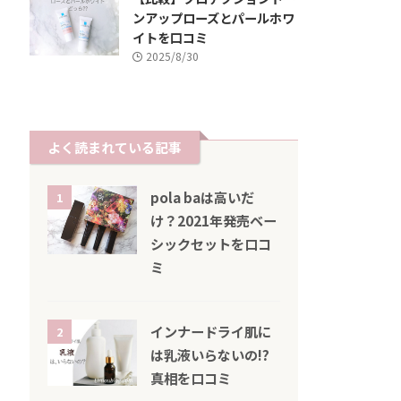
ンアップローズとパールホワ
イトを口コミ
2025/8/30
よく読まれている記事
pola baは高いだ
1
け？2021年発売ベー
シックセットを口コ
ミ
インナードライ肌に
2
は乳液いらないの!?
真相を口コミ