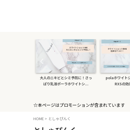
薬部外品ホ
大人のニキビとシミ予防に！さっ
polaホワイトショッ
！本...
ぱり乳液ポーラホワイトシ...
RXSの効果を
☆本ページはプロモーションが含まれています
HOME
>
としゃぴんく
としゃぴんく