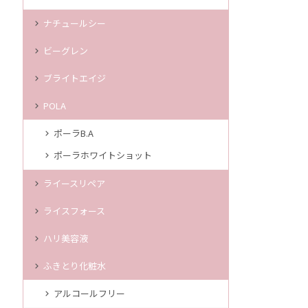
ナチュールシー
ビーグレン
ブライトエイジ
POLA
ポーラB.A
ポーラホワイトショット
ライースリペア
ライスフォース
ハリ美容液
ふきとり化粧水
アルコールフリー