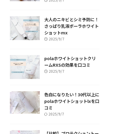
大人のニキビとシミ予防に！
さっぱり乳液ポーラホワイト
ショットmx
2025/9/7
polaホワイトショットクリ
ームRXSの効果を口コミ
2025/9/7
色白になりたい！30代以上に
polaホワイトショットlxを口
コミ
2025/9/7
【比較】プロテクショントー