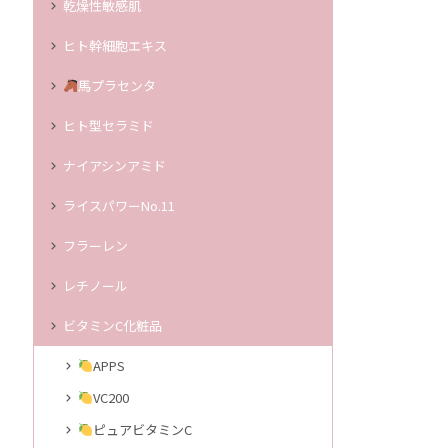
乾燥性敏感肌
ヒト幹細胞エキス
馬プラセンタ
ヒト型セラミド
ナイアシンアミド
ライスパワーNo.11
フラーレン
レチノール
ビタミンC化粧品
APPS
VC200
ピュアビタミンC