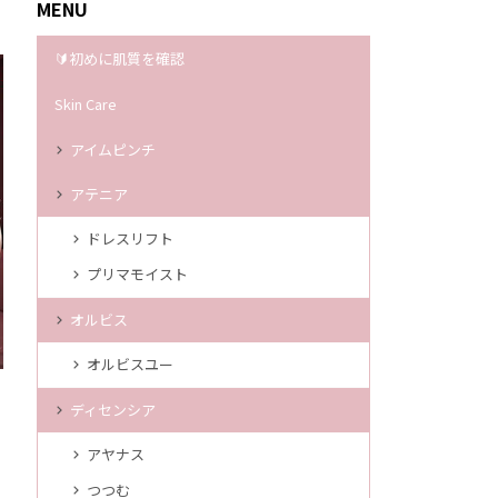
MENU
🔰初めに肌質を確認
Skin Care
アイムピンチ
アテニア
ドレスリフト
プリマモイスト
オルビス
オルビスユー
ディセンシア
アヤナス
つつむ