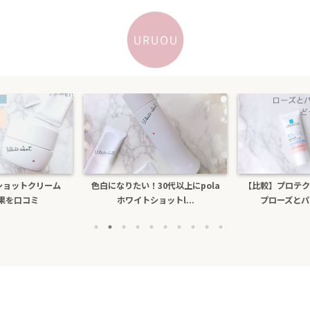
！30代以上にpola
【比較】プロテクショントーンアッ
乾燥するのに
ショットl...
プローズとパールホワイ...
ビもできる人