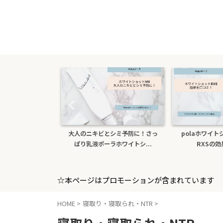
とシミ予防に！さっ
polaホワイトショットクリーム
色白になりたい
ーラホワイトシ...
RXSの効果を口コミ
ホワイト
☆本ページはプロモーションが含まれています
HOME
>
寝取り・寝取られ・NTR
>
寝取り・寝取られ・NTR