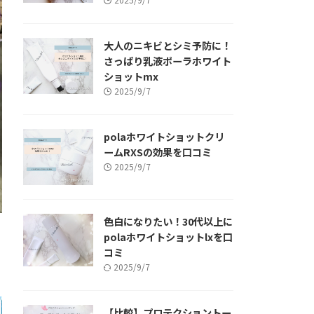
大人のニキビとシミ予防に！
さっぱり乳液ポーラホワイト
ショットmx
2025/9/7
polaホワイトショットクリ
ームRXSの効果を口コミ
2025/9/7
色白になりたい！30代以上に
polaホワイトショットlxを口
コミ
2025/9/7
【比較】プロテクショントー