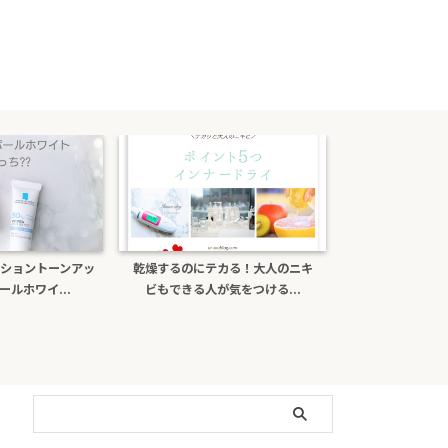
テカる！大人のニキ
ポーラb.aライトセレクターは偽物
ナチュールcを
が気をつける...
がある？日焼け止め効...
ミンＣの効