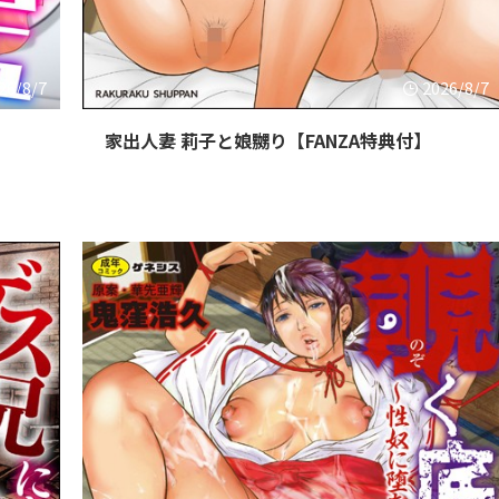
26/8/7
2026/8/7
家出人妻 莉子と娘嬲り【FANZA特典付】