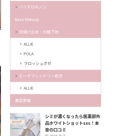
ハイドロキノン
Base Makeup
日焼け止め・化粧下地
ALLIE
POLA
ラロッシュポゼ
ビーチフレンドリー処方
ALLIE
美容家電
シミが濃くなったら医薬部外
品ホワイトショットsxs！本
音の口コミ
2025/9/7