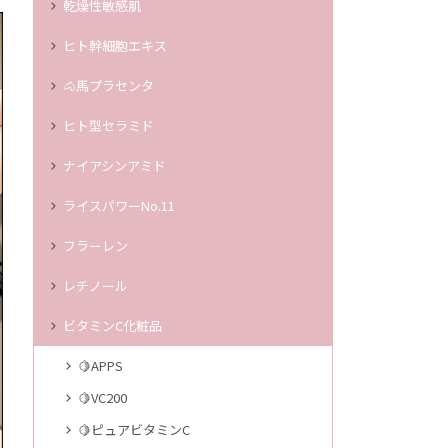
乾燥性敏感肌
ヒト幹細胞エキス
🐴馬プラセンタ
ヒト型セラミド
ナイアシンアミド
ライスパワーNo.11
フラーレン
レチノール
ビタミンC化粧品
🍋APPS
🍋VC200
🍋ピュアビタミンC