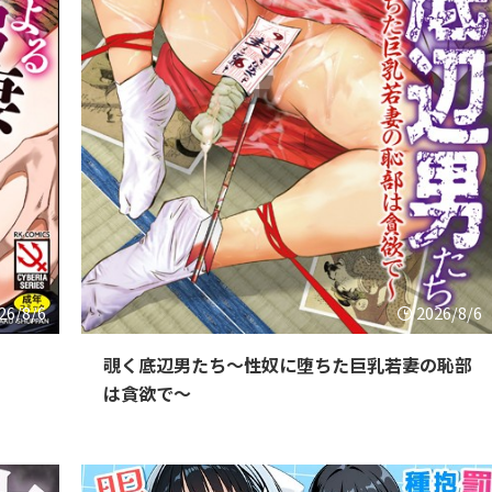
26/8/6
2026/8/6
覗く底辺男たち〜性奴に堕ちた巨乳若妻の恥部
は貪欲で〜