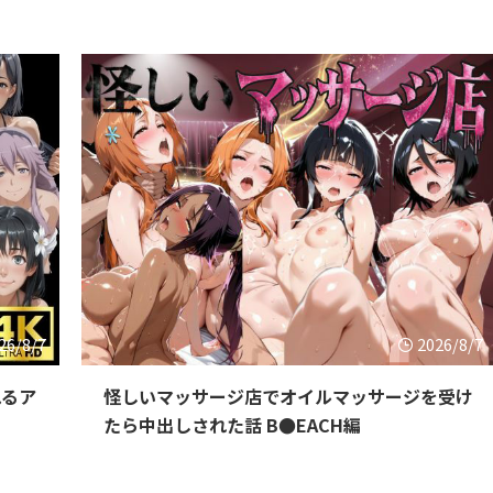
26/8/7
2026/8/7
ぬるア
怪しいマッサージ店でオイルマッサージを受け
たら中出しされた話 B●EACH編