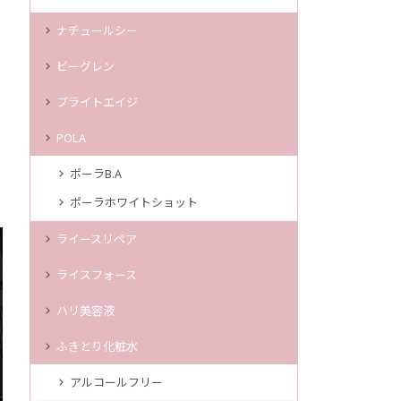
ナチュールシー
ビーグレン
ブライトエイジ
POLA
ポーラB.A
ポーラホワイトショット
ライースリペア
ライスフォース
ハリ美容液
ふきとり化粧水
アルコールフリー