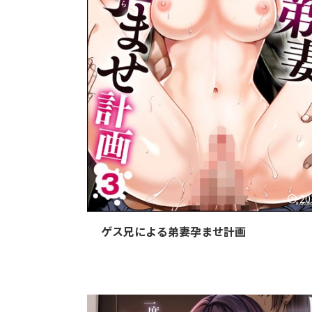
20
ゲス兄による弟妻孕ませ計画