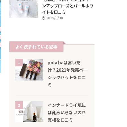
ンアップローズとパールホワ
イトを口コミ
2025/8/30
よく読まれている記事
pola baは高いだ
1
け？2021年発売ベー
シックセットを口コ
ミ
インナードライ肌に
2
は乳液いらないの!?
真相を口コミ