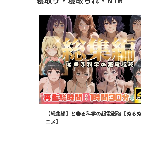
20
【総集編】と●る科学の超電磁砲【ぬる
ニメ】